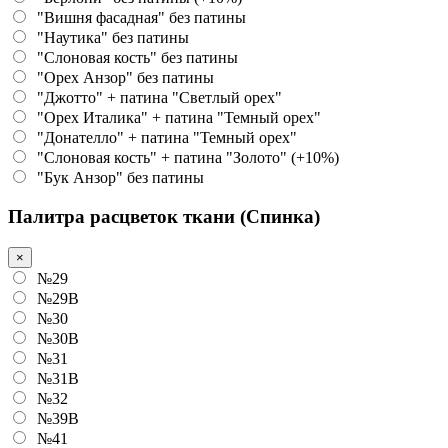
"Вишня фасадная" без патины
"Наутика" без патины
"Слоновая кость" без патины
"Орех Анзор" без патины
"Джотто" + патина "Светлый орех"
"Орех Италика" + патина "Темный орех"
"Донателло" + патина "Темный орех"
"Слоновая кость" + патина "Золото" (+10%)
"Бук Анзор" без патины
Палитра расцветок ткани (Спинка)
×
№29
№29B
№30
№30B
№31
№31B
№32
№39B
№41