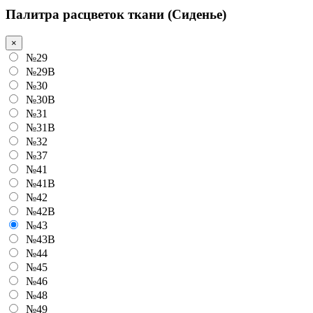
Палитра расцветок ткани (Сиденье)
×
№29
№29B
№30
№30B
№31
№31B
№32
№37
№41
№41В
№42
№42В
№43
№43В
№44
№45
№46
№48
№49